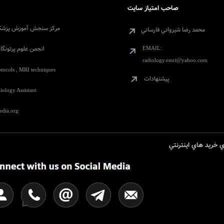
صاحب امتياز سايت
مرکز سنجش آموزش پزشک
محمد رضا شيرواني فارساني
انجمن علوم پرتونگا
EMAIL:
radiology.emri@yahoo.com
tocols , MRI techniques
پيشنهادات
iology Assistant
edia.org
ي خريد هاي اينترنتي