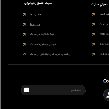
سايت جامع راديولوژي
معرفي سايت
ي کشور
تماس با ما
ري ايران
درباره ما
ثبت شکايت در سايت
MRI pro
قوانين و مقررات سايت
The Rad
راهنماي خريد هاي اينترنتي از سايت
Radiopa