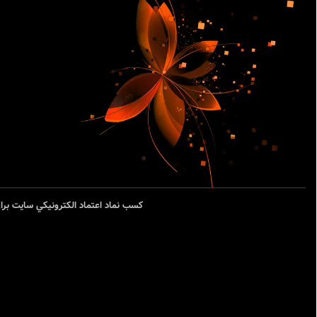
کسب نماد اعتماد الکترونيکي سايت برا