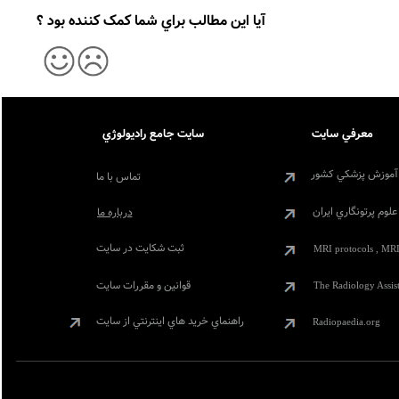
آيا اين مطالب براي شما کمک کننده بود ؟
معرفي سايت
سايت جامع راديولوژي
آموزش پزشکي کشور
تماس با ما
لوم پرتونگاري ايران
درباره ما
ثبت شکايت در سايت
MRI protocols , MRI
قوانين و مقررات سايت
The Radiology Assis
راهنماي خريد هاي اينترنتي از سايت
Radiopaedia.org