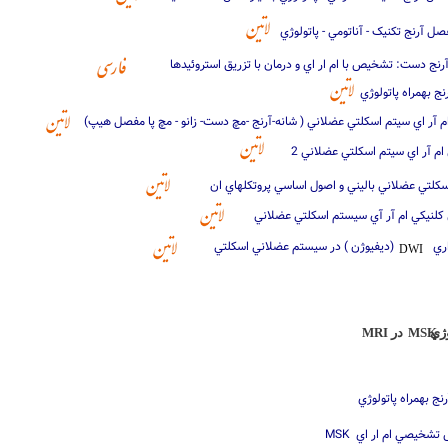
صل آرنج تکنيک - آناتومي - پاتولوژي
ج دست: تشخيص با ام ار اي و درمان با تزريق استروئيدها
رنج بهمراه پاتولوژي
 ام آر اي سيتم اسکلتي عضلاني ( شانه-آرنج -مچ دست- زانو - مچ پا مفصل هيپ
 ام آر اي سيتم اسکلتي عضلاني 2
سکلتي عضلاني باليني و اصول اساسي پروتکلهاي ان
 کلنيکي ام آر آي سيستم اسکلتي عضلاني
داري (ديفيوژن ) در سيستم عضلاني اسکلتي
DWI
MSK
اتولوژي در
رنج بهمراه پاتولوژي
کيس تشخيصي ام ار اي