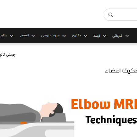
چينش کاتها 