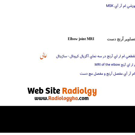
 اموزشي ام آر آي
صاوير آرنج دست
Elbow joint MRI
قطعي ام ار اي آرنج در سه نماي آگزيال کرونال - ساژيتال
 اطلس ام ار اي آرنج
 ام آر آي مفصل آرنج و مفصل مچ دست