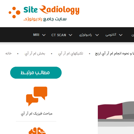
و نحوه انجام ام آر آي ارنج
تکنيکهاي ام آر آي
بخش ام آر آي
خانه
مباحث فيزيک ام آر آي