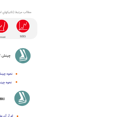
(مطالب مرتبط (تکنيکهاي ام
MRS
reast
چينش کا
نحوه چينش 
نحوه چينش
MRI
ام آر آي مفص