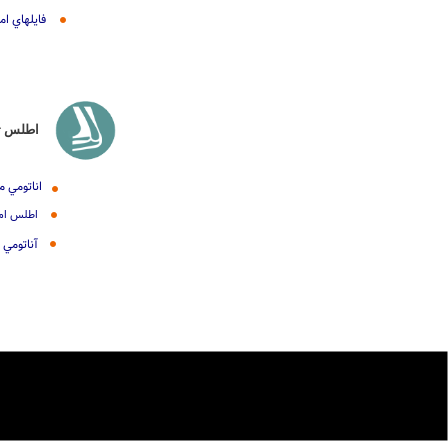
MSK فايلهاي
اطلس ت
اناتومي م
MRI of the elbow
آناتومي