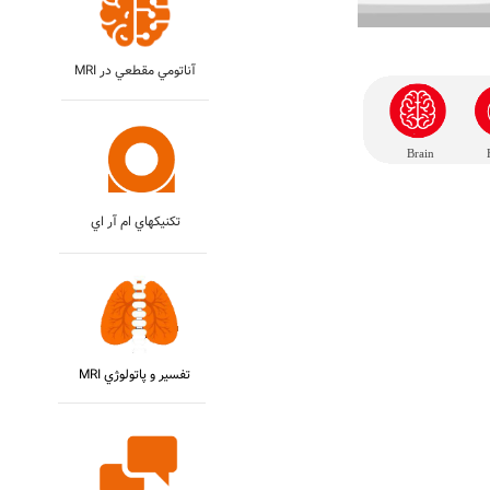
MRI آناتومي مقطعي در
Brain
تکنيکهاي ام آر اي
MRI تفسير و پاتولوژي