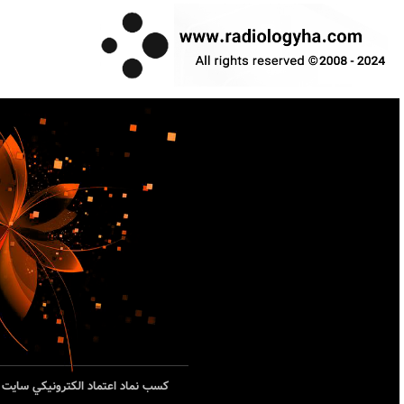
کسب نماد اعتماد الکترونيکي سايت ب