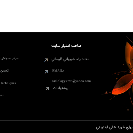
صاحب امتياز سايت
مرکز سنجش 
محمد رضا شيرواني فارساني
انجمن ع
EMAIL:
radiology.emri@yahoo.com
 techniques
پيشنهادات
tant
راي خريد هاي اينترنتي