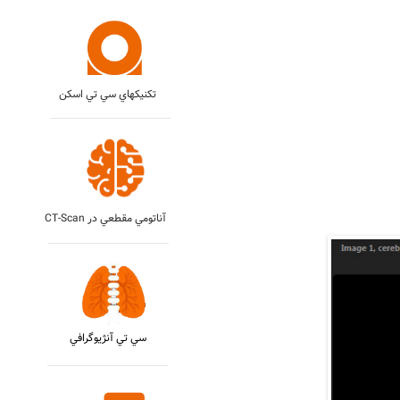
تکنيکهاي سي تي اسکن
CT-Scan آناتومي مقطعي در
سي تي آنژيوگرافي