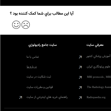
آيا اين مطالب براي شما کمک کننده بود ؟
معرفي سايت
سايت جامع راديولوژي
آموزش پزشکي کشور
تماس با ما
لوم پرتونگاري ايران
درباره ما
ثبت شکايت در سايت
MRI protocols , MRI
قوانين و مقررات سايت
The Radiology Assist
راهنماي خريد هاي اينترنتي از سايت
Radiopaedia.org