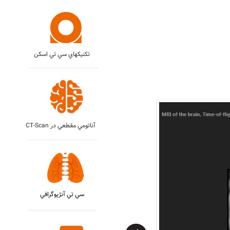
تکنيکهاي سي تي اسکن
CT-Scan آناتومي مقطعي در
سي تي آنژيوگرافي