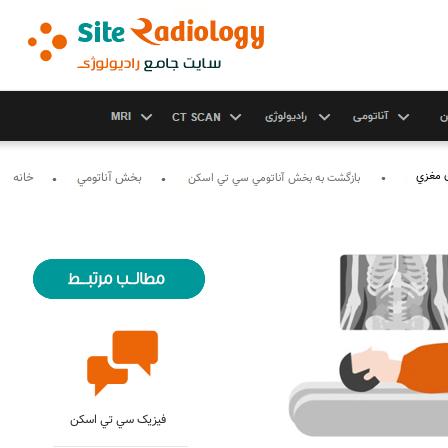
ق مغزي
بخش آناتومي
خانه
بازگشت به بخش آناتومي سي تي اسکن
مطالب مرتبط با ام آر آي
فيزيک سي تي اسکن