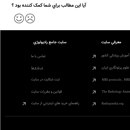
آيا اين مطالب براي شما کمک کننده بود ؟
معرفي سايت
سايت جامع راديولوژي
آموزش پزشکي کشور
تماس با ما
لوم پرتونگاري ايران
درباره ما
ثبت شکايت در سايت
MRI protocols , MRI
قوانين و مقررات سايت
The Radiology Assist
راهنماي خريد هاي اينترنتي از سايت
Radiopaedia.org