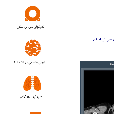
تکنيکهاي سي تي اسکن
ير سي تي اسکن
CT-Scan آناتومي مقطعي در
سي تي آنژيوگرافي