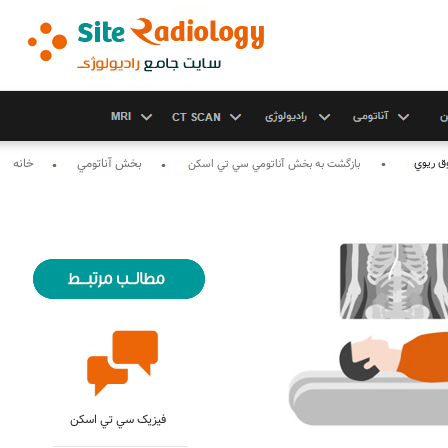
ق ريوي
بخش آناتومي
خانه
بازگشت به بخش آناتومي سي تي اسکن
مطالب مرتبط با ام آر آي
فيزيک سي تي اسکن