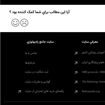
آيا اين مطالب براي شما کمک کننده بود ؟
معرفي سايت
سايت جامع راديولوژي
آموزش پزشکي کشور
تماس با ما
لوم پرتونگاري ايران
درباره ما
ثبت شکايت در سايت
MRI protocols , MRI
قوانين و مقررات سايت
The Radiology Assist
راهنماي خريد هاي اينترنتي از سايت
Radiopaedia.org