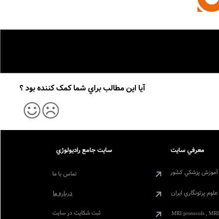
آيا اين مطالب براي شما کمک کننده بود ؟
معرفي سايت
سايت جامع راديولوژي
آموزش پزشکي کشور
تماس با ما
لوم پرتونگاري ايران
درباره ما
ثبت شکايت در سايت
MRI protocols , MRI