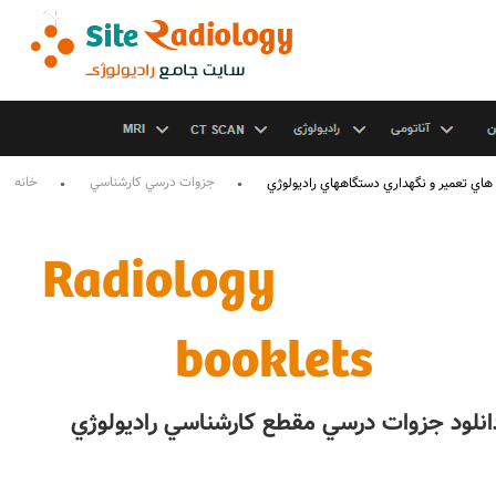
جزوات درسي کارشناسي
خانه
هاي تعمير و نگهداري دستگاههاي راديولوژي
Radiology
booklets
انلود جزوات درسي مقطع کارشناسي راديولوژي