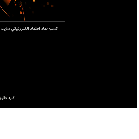
کسب نماد اعتماد الکترونيکي سايت ب
کليه حقوق 