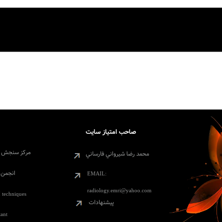
صاحب امتياز سايت
مرکز سنجش 
محمد رضا شيرواني فارساني
انجمن ع
EMAIL:
radiology.emri@yahoo.com
 techniques
پيشنهادات
tant