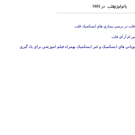
MRI پاتولوژي در
قلب
 قلب در برسي بيماري هاي ايسکميک قلب
س ام آر آي قلب
يوپاتي هاي ايسکميک و غير ايسکميک بهمراه فيلم اموزشي براي ياد گيري