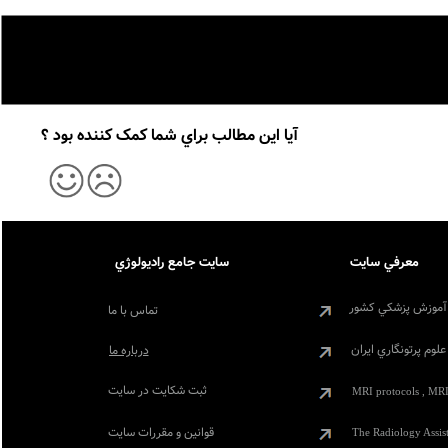
آيا اين مطالب براي شما کمک کننده بود ؟
معرفي سايت
سايت جامع راديولوژي
آموزش پزشکي کشور
تماس با ما
لوم پرتونگاري ايران
درباره ما
ثبت شکايت در سايت
MRI protocols , MRI
قوانين و مقررات سايت
The Radiology Assis