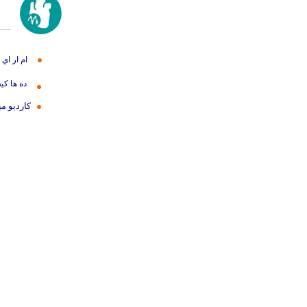
ام ار اي
ده ها کي
کارديو م
بهتر